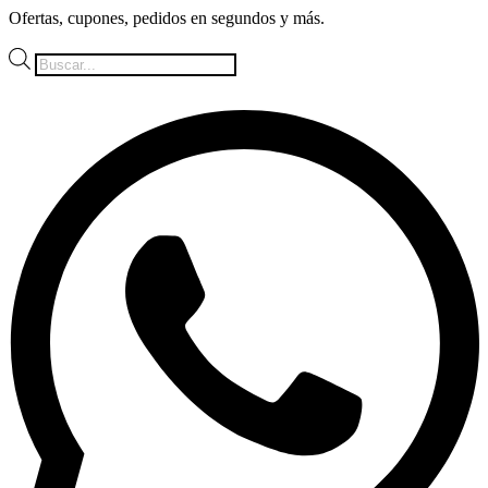
Ir
Ofertas, cupones, pedidos en segundos y más.
al
contenido
Búsqueda
de
productos