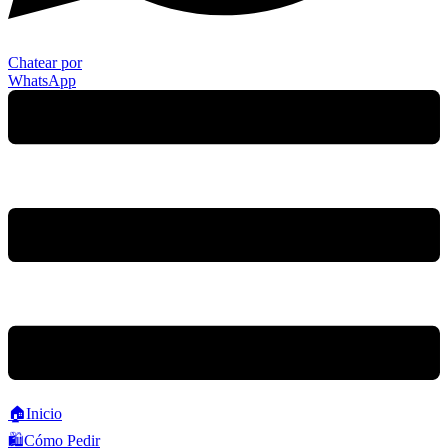
Chatear por
WhatsApp
🏠Inicio
🛍Cómo Pedir