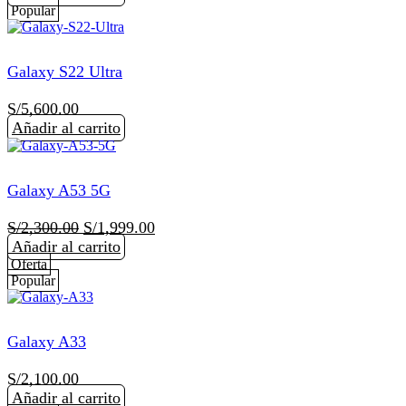
Popular
Galaxy S22 Ultra
S/
5,600.00
Añadir al carrito
Galaxy A53 5G
El
El
S/
2,300.00
S/
1,999.00
precio
precio
Añadir al carrito
original
actual
Oferta
Popular
era:
es:
S/2,300.00.
S/1,999.00.
Galaxy A33
S/
2,100.00
Añadir al carrito